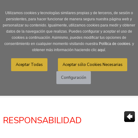
Login
0 Producto/s
Utilizamos cookies y tecnologías similares propias y de terceros, de sesión o
persistentes, para hacer funcionar de manera segura nuestra página web y
personalizar su contenido. Igualmente, utilizamos cookies para medir y obtener
datos de la navegación que realizas. Puedes configurar y aceptar el uso de
cookies a continuación. Asimismo, puedes modificar tus opciones de
consentimiento en cualquier momento visitando nuestra
Política de cookies.
y
obtener más información haciendo clic
aquí
.
Menú
Toggle
navigation
>
>
>
CÓMO COMPRAR
CONDICIONES DE COMPRA
RESPONSABILIDAD
RESPONSABILIDAD