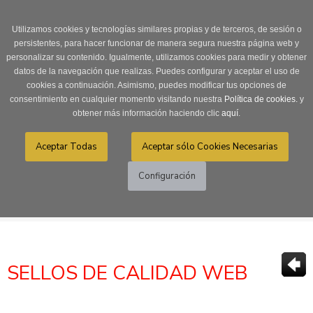
Login
0 Producto/s
Utilizamos cookies y tecnologías similares propias y de terceros, de sesión o
persistentes, para hacer funcionar de manera segura nuestra página web y
personalizar su contenido. Igualmente, utilizamos cookies para medir y obtener
datos de la navegación que realizas. Puedes configurar y aceptar el uso de
cookies a continuación. Asimismo, puedes modificar tus opciones de
consentimiento en cualquier momento visitando nuestra
Política de cookies.
y
obtener más información haciendo clic
aquí
.
Menú
Toggle
navigation
>
>
>
CÓMO COMPRAR
CONDICIONES DE COMPRA
SELLOS
DE CALIDAD WEB
SELLOS DE CALIDAD WEB